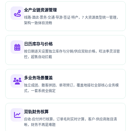
全产业链资源管理
线路·酒店·票务·交通·导游·签证·特产，7 大资源类型统一管理，
架构一致体验流畅
日历库存与价格
按日期逐天设置独立库存与分销/供应双轨价格，旺淡季灵活管
控，超售自动拦截
多业务场景覆盖
独立成团、散客拼团、单项预订，覆盖地接社全部核心业务模
式，一套系统全搞定
双轨财务核算
应收·应付并行核算，订单毛利实时计算，客户·供应商账目清
晰，财务不再是难题