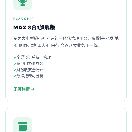
FLAGSHIP
MAX 8合1旗舰版
专为大中型旅行社打造的一体化管理平台，集散拼·批发·地
接·跟团·出境·国内·自由行·会议八大业务于一体。
全渠道订单统一管理
多部门协同办公
财务收支全闭环
数据报表与分析
了解详情 →