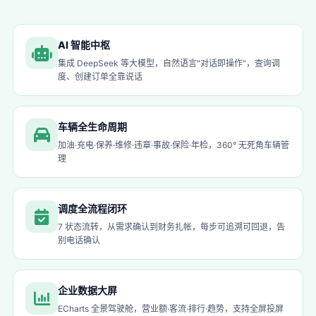
AI 智能中枢
集成 DeepSeek 等大模型，自然语言"对话即操作"，查询调
度、创建订单全靠说话
车辆全生命周期
加油·充电·保养·维修·违章·事故·保险·年检，360° 无死角车辆管
理
调度全流程闭环
7 状态流转，从需求确认到财务扎帐，每步可追溯可回退，告
别电话确认
企业数据大屏
ECharts 全景驾驶舱，营业额·客流·排行·趋势，支持全屏投屏