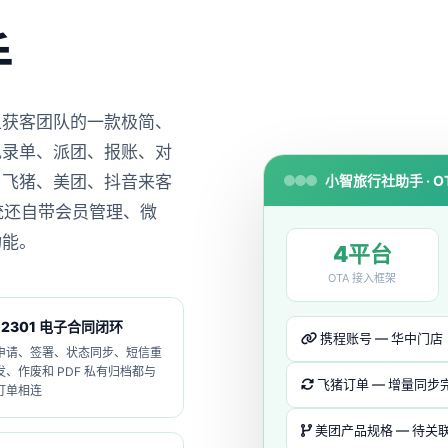
手
上获客团队的一款极简、
现录单、派团、报账、对
小智旅行社助手 · O
、飞猪、美团、抖音来客
系统还自带会员管理、微
功能。
4平台
OTA 接入框架
12301 电子合同闭环
携程账号 — 华中门店
申请、签署、状态同步、短信重
发、作废和 PDF 私有归档都与
飞猪订单 — 增量同步
订单相连
美团产品规格 — 待关