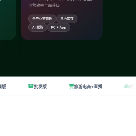
运营效率全面升级
全产业链管理
日历库存
AI 赋能
PC + App
批发版
旅游电商+直播
阿里云安