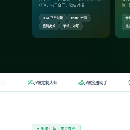
OTA、电子合同、微店对接
价 ·
OTA 平台对接
12301 合同
全
极简高效
录单、对账
微
小智定制大师
小智接送助手
小智
⭐ 明星产品 · 主力推荐