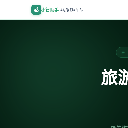
小智助手
·AI/旅游/车队
小
旅