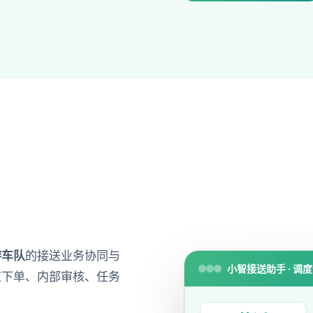
游车队
的接送业务协同与
小智接送助手 · 调
道下单、内部审核、任务
。