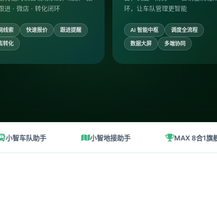
 跟进 · 微店 · 转化闭环
环，让车队管理更智能
网线索
快速报价
跟进提醒
AI 智能中枢
调度全流程
店转化
数据大屏
多端协同
车队助手
小智地接助手
MAX 8合1旗舰版