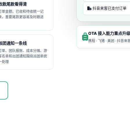
收款尾款看得清
抖音来客已支付订单
订单金额、已收和待收统一记
录，重要尾款更容易及时跟进
OTA 接入能力重点升
携程 · 飞猪 · 美团 · 
派团通知一条线
订单、团队报账、成本分摊、游
客名单和出团通知围绕派团单统
一处理