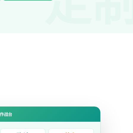
定
度作战台