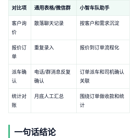
对比项
通用表格/微信群
小智车队助手
客户询
散落聊天记录
按客户和需求沉淀
价
报价订
重复录入
报价到订单流程化
单
派车确
电话/群消息反复
订单派车和司机确认
认
确认
关联
统计对
月底人工汇总
围绕订单做收款和统
账
计
一句话结论